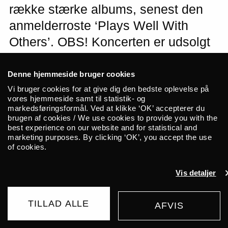
række stærke albums, senest den
anmelderroste ‘Plays Well With
Others’. OBS! Koncerten er udsolgt
– ekstrakoncert samme aften.
Denne hjemmeside bruger cookies
Vi bruger cookies for at give dig den bedste oplevelse på
vores hjemmeside samt til statistik- og
markedsføringsformål. Ved at klikke ‘OK’ accepterer du
Nogle vil kende hende fra TV-serien ‘True
brugen af cookies / We use cookies to provide you with the
best experience on our website and for statistical and
Detective’, hvor hun synger sangen ‘My
marketing purposes. By clicking ‘OK’, you accept the use
Least Favourite Life’. Andre vil kende
of cookies.
hende for en lang række albums, der
balancerer mellem et roots/americana-
Vis detaljer
udtryk og en mere cinematisk pop/rock-
sound med nik til Roy Orbison og George
TILLAD ALLE
AFVIS
Harrison. Hendes stemme er blevet
UDSOLGT
sammenlignet med Emmylou Harris’, og