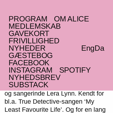
PROGRAM
OM ALICE
SØNDAG _17.11.19
MEDLEMSKAB
(US)
Lera Lynn
GAVEKORT
FRIVILLIGHED
Americana
NYHEDER
Eng
Da
UDSOLGT
GÆSTEBOG
FACEBOOK
INSTAGRAM
SPOTIFY
NYHEDSBREV
Kom til ALICE Matiné med den
SUBSTACK
fremragende Nashville-sangskriver
og sangerinde Lera Lynn. Kendt for
bl.a. True Detective-sangen ‘My
Least Favourite Life’. Og for en lang