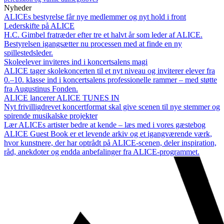
Nyheder
ALICEs bestyrelse får nye medlemmer og nyt hold i front
Lederskifte på ALICE
H.C. Gimbel fratræder efter tre et halvt år som leder af ALICE.
Bestyrelsen igangsætter nu processen med at finde en ny
spillestedsleder.
Skoleelever inviteres ind i koncertsalens magi
ALICE tager skolekoncerten til et nyt niveau og inviterer elever fra
0.–10. klasse ind i koncertsalens professionelle rammer – med støtte
fra Augustinus Fonden.
ALICE lancerer ALICE TUNES IN
Nyt frivilligdrevet koncertformat skal give scenen til nye stemmer og
spirende musikalske projekter
Lær ALICEs artister bedre at kende – læs med i vores gæstebog
ALICE Guest Book er et levende arkiv og et igangværende værk,
hvor kunstnere, der har optrådt på ALICE-scenen, deler inspiration,
råd, anekdoter og endda anbefalinger fra ALICE-programmet.