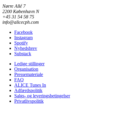
Nørre Allé 7
2200 København N
+45 31 54 58 75
info@alicecph.com
Facebook
Instagram
Spotify
Nyhedsbrev
Substack
Ledige stillinger
Organisation
Pressemateriale
FAQ
ALICE Tunes In
Adfærdspolitik
Salgs- og leveringsbetingelser
Privatlivspolitik