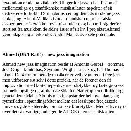
revolutionerende og vitale udviklinger for jazzen i en fusion af
mellemøstlige og østafrikanske musikstilarter, aspekter af sit
dedikerede forhold til Sufi-islamismen og den tids moderne jazz-
tankegang. Abdul-Maliks visionære budskab og musikalske
eksperimenter blev ikke mødt af samtiden, og han trak sig derfor
stort set fra musikken de sidste årtier af sit liv. I projektet Ahmed
genopdages og anerkendes Abdul-Maliks oversete potentiale.
Ahmed (UK/FR/SE) – new jazz imagination
Ahmed new jazz imagination består af Antonin Gerbal – trommer,
Joel Grip – kontrabas, Seymour Wright – altsax og Pat Thomas –
piano. De
4
fire
rutinerede musikere er velbevandrede i free jazz,
men udfordrer sig selv i dette projekt, når de forener den fri
improviation med korte, repetitive melodistykker og faste grooves
fra mellemøstlige og afrikanske stilarter. Når gruppen udfolder og
genetablerer Malik-Abduls musik, opstår der helt nye klang- og
rytmeflader i spændingsfeltet mellem det løsslupne freejazzede
univers og de etablerede, harmoniske brudstykker. Med et live-ry ud
over det sædvanlige, indtager de ALICE til en ekstatisk aften.