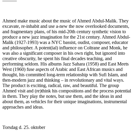
———
Ahmed make music about the music of Ahmed Abdul-Malik. They
excavate, re-inhabit and use a-new the now overlooked documents,
and fragmentary plans, of his mid-20th century synthetic vision to
produce a new jazz imagination for the 21st century. Ahmed Abdul-
Malik (1927-1993) was a NYC bassist, oudist, composer, educator
and philosopher. A potent(ial) influence on Coltrane and Monk, he
was also a significant composer in his own right, but ignored into
creative obscurity, he spent his final decades teaching, and
performing seldom. His albums Jazz Sahara (1958) and East Meets
West (1960) fuse aspects of Arabic and East African musics and
thought, his committed long-term relationship with Sufi Islam, and
then-modern jazz and thinking – in revolutionary and vital ways.
The product is exciting, radical, raw, and beautiful. The group
Ahmed visit and (re)think his compositions and the process potential
in them. They play the notes, but use them, and the ideas in and
about them, as vehicles for their unique imaginations, instrumental
approaches and ideas.
Torsdag d. 25. oktober