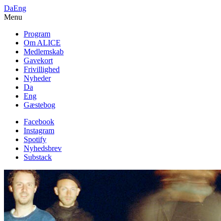
Da
Eng
Menu
Program
Om ALICE
Medlemskab
Gavekort
Frivillighed
Nyheder
Da
Eng
Gæstebog
Facebook
Instagram
Spotify
Nyhedsbrev
Substack