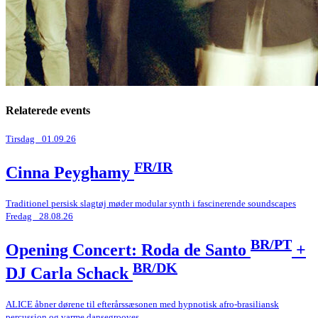
Relaterede events
Tirsdag _01.09.26
FR/IR
Cinna Peyghamy
Traditionel persisk slagtøj møder modular synth i fascinerende soundscapes
Fredag _28.08.26
BR/PT
Opening Concert: Roda de Santo
+
BR/DK
DJ Carla Schack
ALICE åbner dørene til efterårssæsonen med hypnotisk afro-brasiliansk
percussion og varme dansegrooves