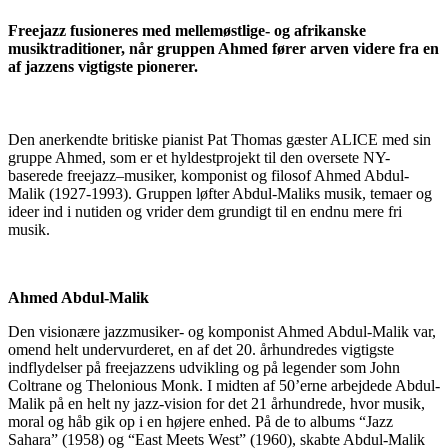
Freejazz fusioneres med mellemøstlige- og afrikanske
musiktraditioner, når gruppen Ahmed fører arven videre fra en
af jazzens vigtigste pionerer.
Den anerkendte britiske pianist Pat Thomas gæster ALICE med sin
gruppe Ahmed, som er et hyldestprojekt til den oversete NY-
baserede freejazz
–
musiker, komponist og filosof Ahmed Abdul-
Malik (1927-1993). Gruppen løfter Abdul-Maliks musik, temaer og
ideer ind i nutiden og vrider dem grundigt til en endnu mere fri
musik.
Ahmed Abdul-Malik
Den visionære jazzmusiker- og komponist Ahmed Abdul-Malik var,
omend helt undervurderet, en af det 20. århundredes vigtigste
indflydelser på freejazzens udvikling og
på
legender som John
Coltrane og Thelonious Monk. I midten af 50’erne arbejdede Abdul-
Malik på en helt ny jazz-vision for det 21 århundrede, hvor musik,
moral og håb gik op i en højere enhed. På de to albums “Jazz
Sahara” (1958) og “East Meets West” (1960), skabte Abdul-Malik