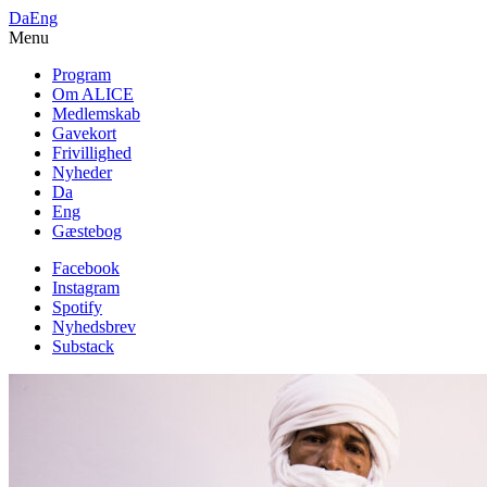
Da
Eng
Menu
Program
Om ALICE
Medlemskab
Gavekort
Frivillighed
Nyheder
Da
Eng
Gæstebog
Facebook
Instagram
Spotify
Nyhedsbrev
Substack