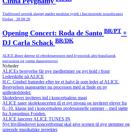
Cinna Peyghamy
Traditionel persisk slagtøj møder modular synth i fascinerende soundscapes
Fredag _28.08.26
BR/PT
Opening Concert: Roda de Santo
+
BR/DK
DJ Carla Schack
ALICE åbner dørene til efterårssæsonen med hypnotisk afro-brasiliansk
percussion og varme dansegrooves
Nyheder
ALICEs bestyrelse får nye medlemmer og nyt hold i front
Lederskifte på ALICE
H.C. Gimbel fratræder efter tre et halvt år som leder af ALICE.
Bestyrelsen igangsætter nu processen med at finde en ny
spillestedsleder.
Skoleelever inviteres ind i koncertsalens magi
ALICE tager skolekoncerten til et nyt niveau og inviterer elever fra
0.–10. klasse ind i koncertsalens professionelle rammer – med støtte
fra Augustinus Fonden.
ALICE lancerer ALICE TUNES IN
Nyt frivilligdrevet koncertformat skal give scenen til nye stemmer og
spirende musikalske projekter