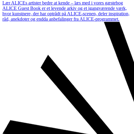
Lær ALICEs artister bedre at kende – læs med i vores gæstebog
ALICE Guest Book er et levende arkiv og et igangværende værk,
hvor kunstnere, der har optrådt på ALICE-scenen, deler inspiration,
råd, anekdoter og endda anbefalinger fra ALICE-programmet.