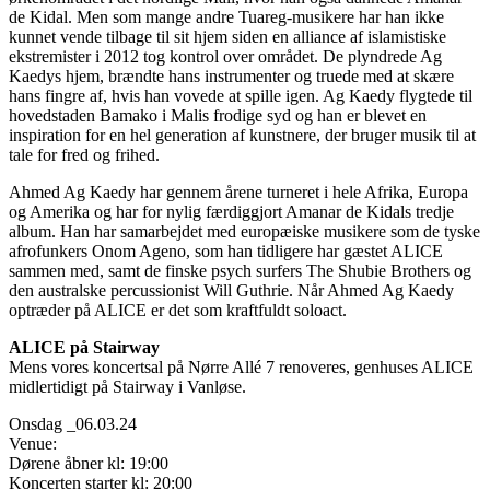
de Kidal. Men som mange andre Tuareg-musikere har han ikke
kunnet vende tilbage til sit hjem siden en alliance af islamistiske
ekstremister i 2012 tog kontrol over området. De plyndrede Ag
Kaedys hjem, brændte hans instrumenter og truede med at skære
hans fingre af, hvis han vovede at spille igen. Ag Kaedy flygtede til
hovedstaden Bamako i Malis frodige syd og han er blevet en
inspiration for en hel generation af kunstnere, der bruger musik til at
tale for fred og frihed.
Ahmed Ag Kaedy har gennem årene turneret i hele Afrika, Europa
og Amerika og har for nylig færdiggjort Amanar de Kidals tredje
album. Han har samarbejdet med europæiske musikere som de tyske
afrofunkers Onom Ageno, som han tidligere har gæstet ALICE
sammen med, samt de finske psych surfers The Shubie Brothers og
den australske percussionist Will Guthrie. Når Ahmed Ag Kaedy
optræder på ALICE er det som kraftfuldt soloact.
ALICE på Stairway
Mens vores koncertsal på Nørre Allé 7 renoveres, genhuses ALICE
midlertidigt på Stairway i Vanløse.
Onsdag _06.03.24
Venue:
Dørene åbner kl: 19:00
Koncerten starter kl: 20:00