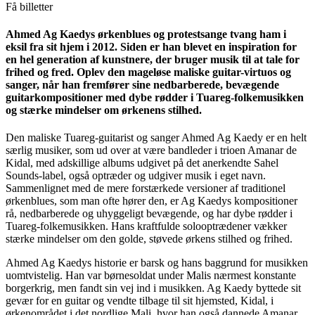
Få billetter
Ahmed Ag Kaedys ørkenblues og protestsange tvang ham i
eksil fra sit hjem i 2012. Siden er han blevet en inspiration for
en hel generation af kunstnere, der bruger musik til at tale for
frihed og fred. Oplev den mageløse maliske guitar-virtuos og
sanger, når han fremfører sine nedbarberede, bevægende
guitarkompositioner med dybe rødder i Tuareg-folkemusikken
og stærke mindelser om ørkenens stilhed.
Den maliske Tuareg-guitarist og sanger Ahmed Ag Kaedy er en helt
særlig musiker, som ud over at være bandleder i trioen Amanar de
Kidal, med adskillige albums udgivet på det anerkendte Sahel
Sounds-label, også optræder og udgiver musik i eget navn.
Sammenlignet med de mere forstærkede versioner af traditionel
ørkenblues, som man ofte hører den, er Ag Kaedys kompositioner
rå, nedbarberede og uhyggeligt bevægende, og har dybe rødder i
Tuareg-folkemusikken. Hans kraftfulde solooptrædener vækker
stærke mindelser om den golde, støvede ørkens stilhed og frihed.
Ahmed Ag Kaedys historie er barsk og hans baggrund for musikken
uomtvistelig. Han var børnesoldat under Malis nærmest konstante
borgerkrig, men fandt sin vej ind i musikken. Ag Kaedy byttede sit
gevær for en guitar og vendte tilbage til sit hjemsted, Kidal, i
ørkenområdet i det nordlige Mali, hvor han også dannede Amanar