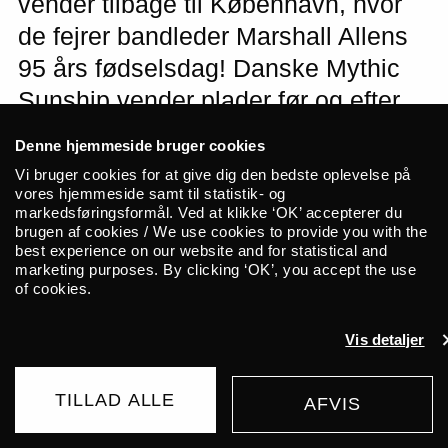
vender tilbage til København, hvor
de fejrer bandleder Marshall Allens
95 års fødselsdag! Danske Mythic
Sunship vender plader før og efter
koncerten.
Denne hjemmeside bruger cookies
Vi bruger cookies for at give dig den bedste oplevelse på
vores hjemmeside samt til statistik- og
markedsføringsformål. Ved at klikke ‘OK’ accepterer du
brugen af cookies / We use cookies to provide you with the
“Dansefest med jazz fra det ydre rum”
best experience on our website and for statistical and
marketing purposes. By clicking ‘OK’, you accept the use
skrev Politiken, da det mytiske Sun Ra
of cookies.
Arkestra gæstede Jazzhouse og
Copenhagen Jazz Festival i 2016.
Vis detaljer
“Jazzfestivalens spektakulære
slagnummer” skrev Berlingske.
TILLAD ALLE
AFVIS
UDSOLGT