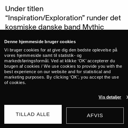
Under titlen
“Inspiration/Exploration” runder det
kosmiske danske band Mythic
Sunship Vinterjazz 2020 på ALICE
Denne hjemmeside bruger cookies
af med 2 dages residency. En hel
Vi bruger cookies for at give dig den bedste oplevelse på
mini-festival i festivalen, hvor du ud
vores hjemmeside samt til statistik- og
markedsføringsformål. Ved at klikke ‘OK’ accepterer du
over bandet selv kan opleve et
brugen af cookies / We use cookies to provide you with the
vidtfavnende spektrum af
best experience on our website and for statistical and
marketing purposes. By clicking ‘OK’, you accept the use
inspirerende musikalske udtryk.
of cookies.
Denne aften kan du ud opleve Yuri,
Vis detaljer
Muriel Grossmann Quintet og
Narcosatanicos inden Mythic
TILLAD ALLE
AFVIS
Sunship selv runder af med en
KØB BILLET
koncert med særlige gæster på