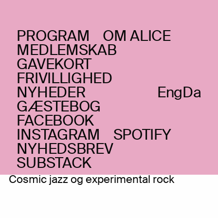
PROGRAM
OM ALICE
LØRDAG _29.02.20
MEDLEMSKAB
Mythic Sunship 2-day
GAVEKORT
FRIVILLIGHED
Residency: Yuri, Muriel
NYHEDER
Eng
Da
Grossmann Quintet,
GÆSTEBOG
Narcosatanicos, Mythic
FACEBOOK
INSTAGRAM
SPOTIFY
Sunship w. special
NYHEDSBREV
guests
SUBSTACK
Cosmic jazz og experimental rock