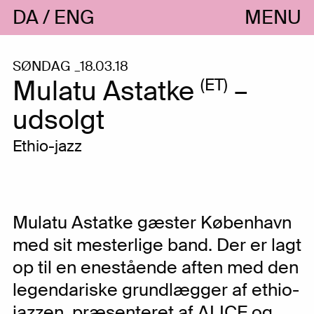
DA
ENG
MENU
SØNDAG _18.03.18
Mulatu Astatke
–
(ET)
udsolgt
Ethio-jazz
Mulatu Astatke gæster København
med sit mesterlige band. Der er lagt
op til en enestående aften med den
legendariske grundlægger af ethio-
jazzen, præsenteret af ALICE og