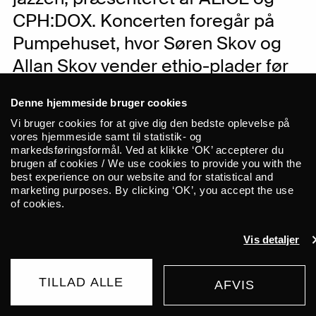
CPH:DOX. Koncerten foregår på
Pumpehuset, hvor Søren Skov og
Allan Skov vender ethio-plader før
og efter. Forinden vises filmen
Denne hjemmeside bruger cookies
‘Ethiopiques: Revolt of the Soul’ i
Vi bruger cookies for at give dig den bedste oplevelse på
Dagmar. Den perfekte aften i den
vores hjemmeside samt til statistik- og
markedsføringsformål. Ved at klikke ‘OK’ accepterer du
etiopiske musiks tegn.
brugen af cookies / We use cookies to provide you with the
best experience on our website and for statistical and
marketing purposes. By clicking ‘OK’, you accept the use
Man kan ikke sige ethio-jazz uden
of cookies.
samtidig at sige
Mulatu
Astatke. Den nu
74-årige legende står som
Vis detaljer
hovedarkitekten bag den populære
genre, som fortsat fremstår vital, og som
TILLAD ALLE
AFVIS
har inspireret musikere i mange
UDSOLGT
generationer. Og Astatke selv har fortsat