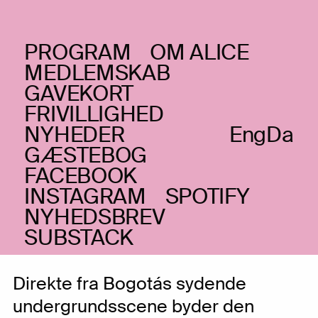
PROGRAM
OM ALICE
ONSDAG _09.10.24
MEDLEMSKAB
La Sonora Mazuren
–
CO
GAVEKORT
FRIVILLIGHED
FÅ BILLETTER
NYHEDER
Eng
Da
Et festligt eldorado af tropisk retro-
GÆSTEBOG
futurisme, brasiliansk tropicalia og
FACEBOOK
psychedeliske klange
INSTAGRAM
SPOTIFY
FÅ BILLETTER
NYHEDSBREV
SUBSTACK
Direkte fra Bogotás sydende
undergrundsscene byder den