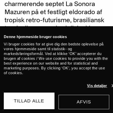
charmerende septet La Sonora
Mazuren på et festligt eldorado af
tropisk retro-futurisme, brasiliansk
tropicalia og psychedeliske klange.
Med et solidt liveomdømme i
Denne hjemmeside bruger cookies
ryggen, tager de på Europa-tour til
Vi bruger cookies for at give dig den bedste oplevelse på
vores hjemmeside samt til statistik- og
efteråret og giver koncert på ALICE.
markedsføringsformål. Ved at klikke ‘OK’ accepterer du
brugen af cookies / We use cookies to provide you with the
best experience on our website and for statistical and
La Sonora Mazuren er det nyeste skud
marketing purposes. By clicking ‘OK’, you accept the use
of cookies.
på stammen fra Bogotás sydende
tropiske psych-scene. Den
Vis detaljer
charmerende septet byder på et festligt
eldorado af latinamerikansk
TILLAD ALLE
populærmusik, brasiliansk tropicalia og
AFVIS
KØB BILLET
tropisk retro-futurisme. Ledsaget af de