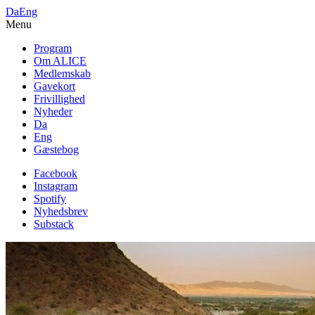
Da
Eng
Menu
Program
Om ALICE
Medlemskab
Gavekort
Frivillighed
Nyheder
Da
Eng
Gæstebog
Facebook
Instagram
Spotify
Nyhedsbrev
Substack