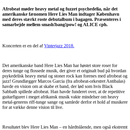
Afrobeat møder heavy metal og fuzzet psychedelia, når det
amerikanske fænomen Here Lies Man indtager København
med deres stærkt roste debutalbum i bagagen. Præsenteres i
samarbejde mellem smash!bang!pow! og ALICE cph.
Koncerten er en del af
Vinterjazz 2018.
Det amerikanske band Here Lies Man har høstet store roser for
deres tunge og flossede musik, der giver et originalt bud på hvordan
psykedelisk heavy metal og stoner rock kan forenes med afrobeat og
jazz! Grundlægger Marcos Garcia (fra afrobeat-orkestret Antibalas)
havde en vision om at skabe et band, der lød som hvis Black
Sabbath spillede afrobeat. Han havde funderet over, at de repetitive
guitarfigurer i meget afrikansk musik vakte mindelser om heavy
metal-genrens riff-tunge sange og samlede derfor et hold af musikere
for at vække denne vision til live.
Resultatet blev Here Lies Man – en hårdtslående, men også ekstremt