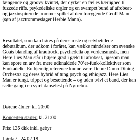
fængende og groovy kvintet, der dyrker en fælles kærlighed til
fuzzede riffs, psykedeliske orgler og en svampet bund af afrobeat-
og jazzinspirerede trommer spillet af den forrygende Geoff Mann
(søn af jazztrommeslager Herbie Mann).
Resultatet, som kan høres på deres roste og selvbetitlede
debutalbum, der udkom i foråret, kan vække mindelser om svenske
Goats blanding af krautrock, psychedelia og verdensmusik, men
Here Lies Man står i højere grad i gæld til afrobeat, ligesom man
kan spore en arv fra mere udknaldede 70’er-funk-kollektiver som
Funkadelic. En hjemlig reference kunne være Debre Damo Dining
Orchestra og deres hybrid af tung psych og ethiojazz. Here Lies
Man er tungt, trippet og besættende – og uden tvivl et band, der kan
sætte gang i en syret dansefest på Nørrebro.
Dørene åbner:
kl. 20:00
Koncerten starter:
kl. 21:00
Pris:
135 dkk inkl. gebyr
Lørdag _24.02.18