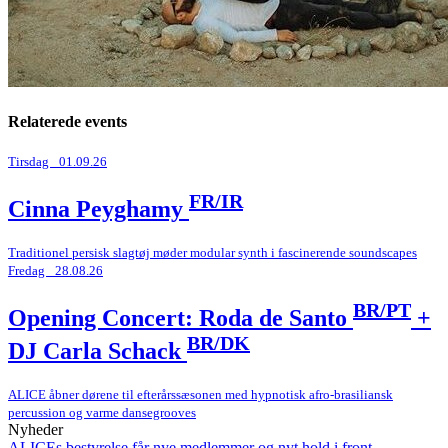
Relaterede events
Tirsdag _01.09.26
FR/IR
Cinna Peyghamy
Traditionel persisk slagtøj møder modular synth i fascinerende soundscapes
Fredag _28.08.26
BR/PT
Opening Concert: Roda de Santo
+
BR/DK
DJ Carla Schack
ALICE åbner dørene til efterårssæsonen med hypnotisk afro-brasiliansk
percussion og varme dansegrooves
Nyheder
ALICEs bestyrelse får nye medlemmer og nyt hold i front