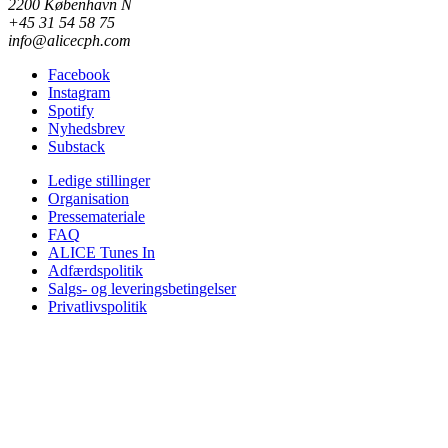
2200 København N
+45 31 54 58 75
info@alicecph.com
Facebook
Instagram
Spotify
Nyhedsbrev
Substack
Ledige stillinger
Organisation
Pressemateriale
FAQ
ALICE Tunes In
Adfærdspolitik
Salgs- og leveringsbetingelser
Privatlivspolitik