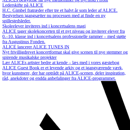
Lederskifte på ALICE
H.C. Gimbel fratræder efter tre et halvt år som leder af ALICE.
Bestyrelsen igangsætter nu processen med at finde en ny
spillestedsleder.
Skoleelever inviteres ind i koncertsalens magi
ALICE tager skolekoncerten til et nyt niveau og inviterer elever fra
0.–10. klasse ind i koncertsalens professionelle rammer – med støtte
fra Augustinus Fonden.
ALICE lancerer ALICE TUNES IN
Nyt frivilligdrevet koncertformat skal give scenen til nye stemmer og
spirende musikalske projekter
Lær ALICEs artister bedre at kende – læs med i vores gæstebog
ALICE Guest Book er et levende arkiv og et igangværende værk,
hvor kunstnere, der har optrådt på ALICE-scenen, deler inspiration,
råd, anekdoter og endda anbefalinger fra ALICE-programmet.