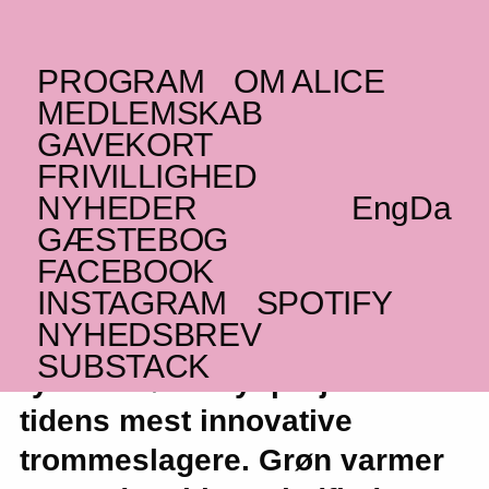
PROGRAM
OM ALICE
ONSDAG _14.03.18
MEDLEMSKAB
(US)
Greg Fox
+ Grøn
GAVEKORT
FRIVILLIGHED
Spiritual ambient og jazz
NYHEDER
Eng
Da
GÆSTEBOG
FACEBOOK
INSTAGRAM
SPOTIFY
Ambient elektronik møder
NYHEDSBREV
spirituel jazz og abstrakte
SUBSTACK
rytmeforløb i nyt projekt fra en
tidens mest innovative
trommeslagere. Grøn varmer