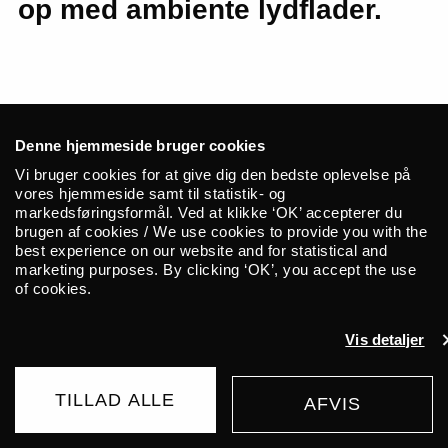
op med ambiente lydflader.
Greg Fox har hamret igennem på
Denne hjemmeside bruger cookies
dobbeltpedalerne i blackmetalgruppen,
Vi bruger cookies for at give dig den bedste oplevelse på
Liturgy
, styret rytmerne i Colin Stetsons
vores hjemmeside samt til statistik- og
progrockband,
EX EYE
, og så spiller han
markedsføringsformål. Ved at klikke ‘OK’ accepterer du
brugen af cookies / We use cookies to provide you with the
med avantgardistiske ZS og det spirituelle
best experience on our website and for statistical and
Guardian Alien.
marketing purposes. By clicking ‘OK’, you accept the use
of cookies.
Vis detaljer
Med sin første soloudgivelse, ‘The Gradual
Progression’, har Greg Fox ladet sig drive
TILLAD ALLE
AFVIS
KØB BILLET
af en impuls, som altid har været til stede