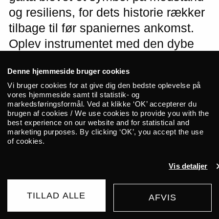
og resiliens, for dets historie rækker
tilbage til før spaniernes ankomst.
Oplev instrumentet med den dybe
lyd og rige historie, når El León
Denne hjemmeside bruger cookies
Pardo og hans band bringer
Vi bruger cookies for at give dig den bedste oplevelse på
traditionel gaita-musik fra Colombias
vores hjemmeside samt til statistik- og
markedsføringsformål. Ved at klikke ‘OK’ accepterer du
nordlige kyst til ALICEs scene.
brugen af cookies / We use cookies to provide you with the
best experience on our website and for statistical and
marketing purposes. By clicking ‘OK’, you accept the use
Jorge Emilio Pardo Vásquez, også kendt
of cookies.
som El León Pardo, spiller på trompet og
på la gaita columbiana, et traditionelt
Vis detaljer
fløjteinstrument med rødder tilbage til før
koloniseringen. Dengang blev instrumentet
TILLAD ALLE
AFVIS
brugt i rituelle kontekster, hvoraf kun få
KØB BILLET
bliver praktiseret den dag i dag. Derfor