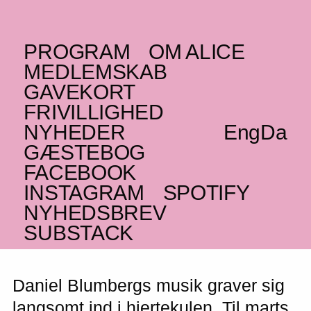
PROGRAM
OM ALICE
TORSDAG _21.03.24
MEDLEMSKAB
UK
Daniel Blumberg
–
GAVEKORT
FRIVILLIGHED
AFLYST
NYHEDER
Eng
Da
Fængslende, eksperimenterende slowcore
GÆSTEBOG
AFLYST
FACEBOOK
INSTAGRAM
SPOTIFY
NYHEDSBREV
SUBSTACK
KONCERTEN ER AFLYST
Daniel Blumbergs musik graver sig
langsomt ind i hjertekulen. Til marts