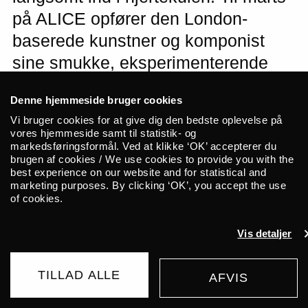
på ALICE opfører den London-
baserede kunstner og komponist
sine smukke, eksperimenterende
slowcore-værker, som formidler en
Denne hjemmeside bruger cookies
fængslende indre verden gennem
Vi bruger cookies for at give dig den bedste oplevelse på
rene, melankolske vokaler og
vores hjemmeside samt til statistik- og
markedsføringsformål. Ved at klikke ‘OK’ accepterer du
basmundharpe, trommemaskine og
brugen af cookies / We use cookies to provide you with the
synthesizer.
best experience on our website and for statistical and
marketing purposes. By clicking ‘OK’, you accept the use
of cookies.
Daniel Blumberg skaber en slags
improviseret, eksperimenterende
Vis detaljer
slowcore, som kræver den fulde
hengivenhed fra lytteren, men som giver
TILLAD ALLE
AFVIS
AFLYST
tusindfoldigt igen. I sin musik formidler den