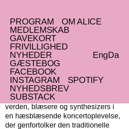
PROGRAM
OM ALICE
FREDAG _08.11.19
MEDLEMSKAB
(JP)
Minyo Crusaders
GAVEKORT
FRIVILLIGHED
Minyo
NYHEDER
Eng
Da
GÆSTEBOG
FACEBOOK
INSTAGRAM
SPOTIFY
Det japanske storband kommer til at
NYHEDSBREV
pakke ALICE med musikere,
SUBSTACK
traditionelle instrumenter fra hele
verden, blæsere og synthesizers i
en hæsblæsende koncertoplevelse,
der genfortolker den traditionelle