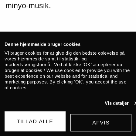
minyo-musik.
“Minyo” er traditionelle japanske
Denne hjemmeside bruger cookies
folkesange, oftest unikke i melodi og tekst
Vi bruger cookies for at give dig den bedste oplevelse på
alt efter hvilke regioner de oprinder fra.
vores hjemmeside samt til statistik- og
markedsføringsformål. Ved at klikke ‘OK’ accepterer du
Minyo Crusaders har sat sig for at
brugen af cookies / We use cookies to provide you with the
genoplive de gamle, glemte og hengemte
best experience on our website and for statistical and
sange med inspiration fra bl.a. cumbia,
marketing purposes. By clicking ‘OK’, you accept the use
of cookies.
afrobeat og free jazz-saxofoner.
Lydbilledet sender tankerne fra Japans
Vis detaljer
afsidesliggende bjergegne mod Pharoah
Sanders, Fela Kuti og tidløse grooves.
TILLAD ALLE
AFVIS
KØB BILLET