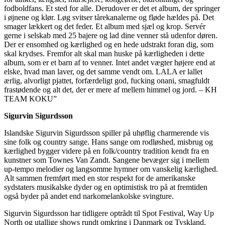
fodboldfans. Et sted for alle. Derudover er det et album, der springer
i øjnene og klør. Løg svitser tårekanalerne og fløde hældes på. Det
smager lækkert og det feder. Et album med sjæl og krop. Servér
gerne i selskab med 25 bajere og lad dine venner stå udenfor døren.
Der er ensomhed og kærlighed og en hede udstrakt foran dig, som
skal krydses. Fremfor alt skal man huske på kærligheden i dette
album, som er et barn af to venner. Intet andet vægter højere end at
elske, hvad man laver, og det samme vendt om. LALA er lallet
ærlig, alvorligt pjattet, forfærdeligt god, fucking onani, smagfuldt
frastødende og alt det, der er mere af mellem himmel og jord. – KH
TEAM KOKU”
Sigurvin Sigurdsson
Islandske Sigurvin Sigurdsson spiller på uhøflig charmerende vis
sine folk og country sange. Hans sange om rodløshed, misbrug og
kærlighed bygger videre på en folk/country tradition kendt fra en
kunstner som Townes Van Zandt. Sangene bevæger sig i mellem
up-tempo melodier og langsomme hymner om vanskelig kærlighed.
Alt sammen fremført med en stor respekt for de amerikanske
sydstaters musikalske dyder og en optimistisk tro på at fremtiden
også byder på andet end narkomelankolske svingture.
Sigurvin Sigurdsson har tidligere optrådt til Spot Festival, Way Up
North og utallige shows rundt omkring i Danmark og Tyskland,