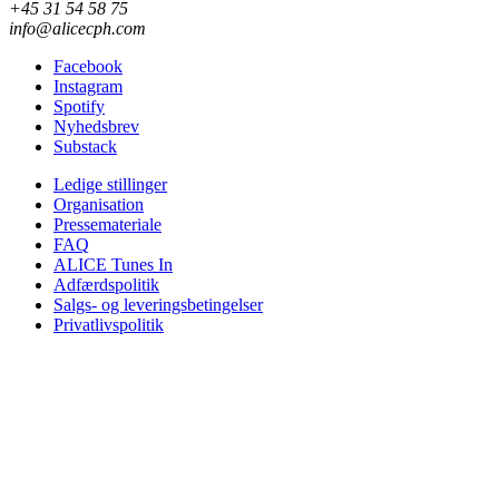
+45 31 54 58 75
info@alicecph.com
Facebook
Instagram
Spotify
Nyhedsbrev
Substack
Ledige stillinger
Organisation
Pressemateriale
FAQ
ALICE Tunes In
Adfærdspolitik
Salgs- og leveringsbetingelser
Privatlivspolitik