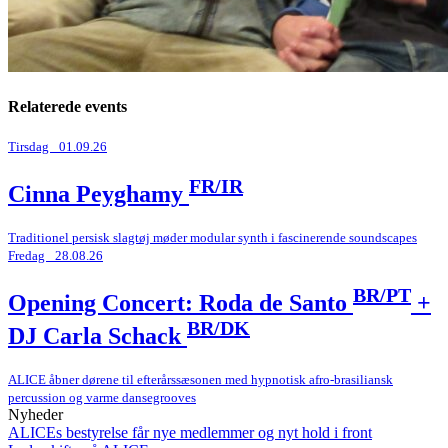
Relaterede events
Tirsdag _01.09.26
FR/IR
Cinna Peyghamy
Traditionel persisk slagtøj møder modular synth i fascinerende soundscapes
Fredag _28.08.26
BR/PT
Opening Concert: Roda de Santo
+
BR/DK
DJ Carla Schack
ALICE åbner dørene til efterårssæsonen med hypnotisk afro-brasiliansk
percussion og varme dansegrooves
Nyheder
ALICEs bestyrelse får nye medlemmer og nyt hold i front