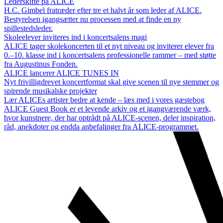
Lederskifte på ALICE
H.C. Gimbel fratræder efter tre et halvt år som leder af ALICE.
Bestyrelsen igangsætter nu processen med at finde en ny
spillestedsleder.
Skoleelever inviteres ind i koncertsalens magi
ALICE tager skolekoncerten til et nyt niveau og inviterer elever fra
0.–10. klasse ind i koncertsalens professionelle rammer – med støtte
fra Augustinus Fonden.
ALICE lancerer ALICE TUNES IN
Nyt frivilligdrevet koncertformat skal give scenen til nye stemmer og
spirende musikalske projekter
Lær ALICEs artister bedre at kende – læs med i vores gæstebog
ALICE Guest Book er et levende arkiv og et igangværende værk,
hvor kunstnere, der har optrådt på ALICE-scenen, deler inspiration,
råd, anekdoter og endda anbefalinger fra ALICE-programmet.