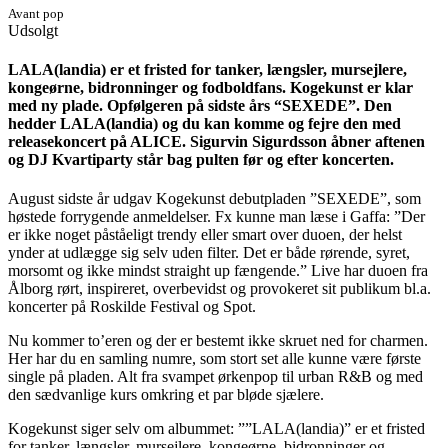
Avant pop
Udsolgt
LALA(landia) er et fristed for tanker, længsler, mursejlere,
kongeørne, bidronninger og fodboldfans. Kogekunst er klar
med ny plade. Opfølgeren på sidste års “SEXEDE”. Den
hedder LALA(landia) og du kan komme og fejre den med
releasekoncert på ALICE.
Sigurvin Sigurdsson åbner aftenen
og
DJ Kvartiparty står bag pulten før og efter koncerten.
August sidste år udgav Kogekunst debutpladen ”SEXEDE”, som
høstede forrygende anmeldelser. Fx kunne man læse i Gaffa: ”Der
er ikke noget påståeligt trendy eller smart over duoen, der helst
ynder at udlægge sig selv uden filter. Det er både rørende, syret,
morsomt og ikke mindst straight up fængende.” Live har duoen fra
Ålborg rørt, inspireret, overbevidst og provokeret sit publikum bl.a.
koncerter på Roskilde Festival og Spot.
Nu kommer to’eren og der er bestemt ikke skruet ned for charmen.
Her har du en samling numre, som stort set alle kunne være første
single på pladen. Alt fra svampet ørkenpop til urban R&B og med
den sædvanlige kurs omkring et par bløde sjælere.
Kogekunst siger selv om albummet: ””LALA(landia)” er et fristed
for tanker, længsler, mursejlere, kongeørne, bidronninger og