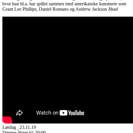
hvor han bl.a. har spillet sammen med amerikanske kunstnere som
Grant Lee Phillips, Daniel Romano og Andrew Jackson Jihad
Lørdag _23.11.19
Dørene åbner kl: 20:00