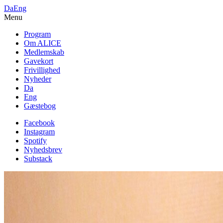
Da
Eng
Menu
Program
Om ALICE
Medlemskab
Gavekort
Frivillighed
Nyheder
Da
Eng
Gæstebog
Facebook
Instagram
Spotify
Nyhedsbrev
Substack