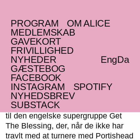
PROGRAM
OM ALICE
LØRDAG _26.10.19
MEDLEMSKAB
(UK)
Get The Blessing
GAVEKORT
FRIVILLIGHED
Modern jazz
NYHEDER
Eng
Da
GÆSTEBOG
FACEBOOK
INSTAGRAM
SPOTIFY
Ornette Coleman-inspireret jazz
NYHEDSBREV
møder post-rockede atmosfærer og
SUBSTACK
elektroniske afstikkere. Gør dig klar
til den engelske supergruppe Get
The Blessing, der, når de ikke har
travlt med at turnere med Portishead