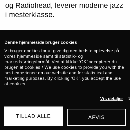
og Radiohead, leverer moderne jazz
i mesterklasse.
Billetsalg starter fredag 24. maj kl. 10.00
Denne hjemmeside bruger cookies
At Get The Blessing er et både toptunet og
Vi bruger cookies for at give dig den bedste oplevelse på
uortodokst jazz-orkester har de allerede
vores hjemmeside samt til statistik- og
markedsføringsformål. Ved at klikke ‘OK’ accepterer du
demonstreret til flere fornemme koncerter
brugen af cookies / We use cookies to provide you with the
på Jazzhouse.
best experience on our website and for statistical and
marketing purposes. By clicking ‘OK’, you accept the use
of cookies.
Bandet blev i 1999 grundlagt af bassist
Jim Barr og trommeslager Clive Deamer –
Vis detaljer
rytmegruppen i banebrydende Portishead
– sammen med Jake McMurchie
TILLAD ALLE
AFVIS
(sax/elektronik) og Pete Judge
KØB BILLET
(trompet/elektronik). Og som man måske